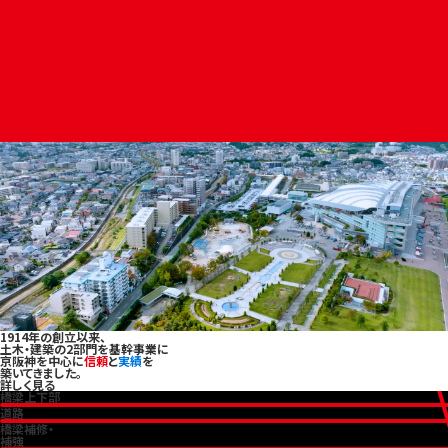
2026.04.08
健康経営優良法人2026に認定されました
2026.01.15
安全功績賞を受賞しました
2026.01.13
功績賞・作業所賞を受賞しました
2026.01.06
謹賀新年
もっと見る
オカモトについ
て
1914年の創立以来、
土木・建築の2部門を基幹事業に
京阪神を中心に
信頼
と
実績
を
築いてきました。
詳しく見る
橋梁上下部
道路
橋梁補修・
補強