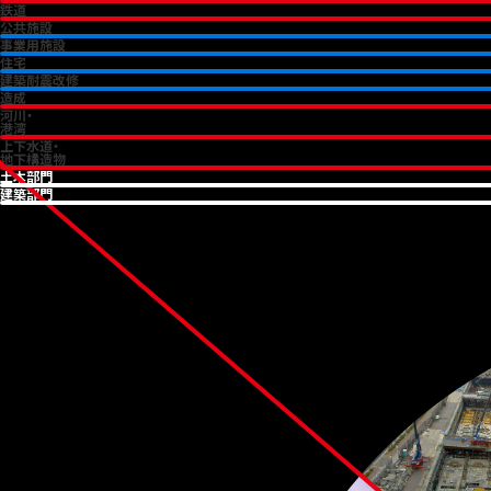
鉄道
公共施設
事業用施設
住宅
建築耐震改修
造成
河川・
港湾
上下水道・
地下構造物
土木部門
建築部門