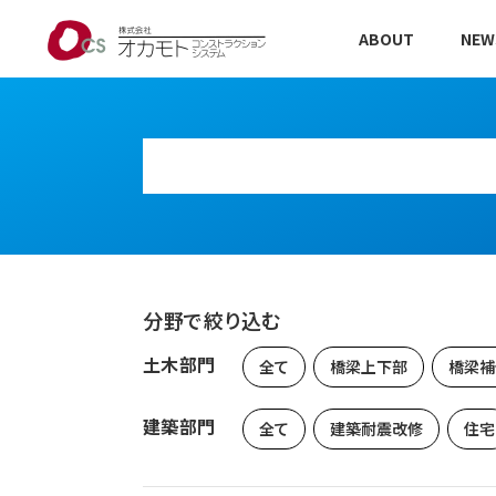
ABOUT
NEW
分野で絞り込む
土木部門
全て
橋梁上下部
橋梁補
建築部門
全て
建築耐震改修
住宅