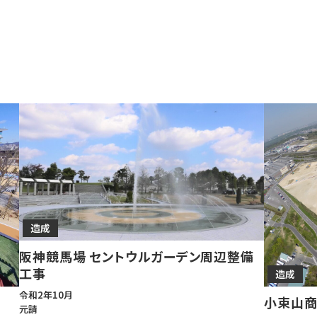
造成
阪神競馬場 セントウルガーデン周辺整備
工事
造成
令和2年10月
小束山
元請