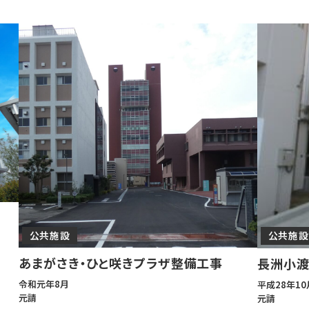
公共施設
公共施設
あまがさき・ひと咲きプラザ整備工事
長洲小渡
令和元年8月
平成28年10
元請
元請