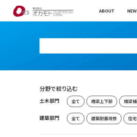
ABOUT
NEW
分野で絞り込む
土木部門
全て
橋梁上下部
橋梁補
建築部門
全て
建築耐震改修
住宅