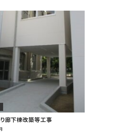
り廊下棟改築等工事
月