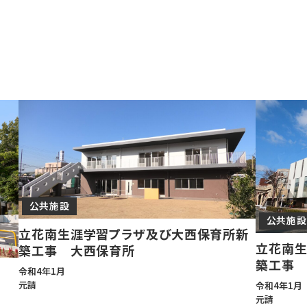
公共施設
公共施設
立花南生涯学習プラザ及び大西保育所新
立花南生
築工事 大西保育所
築工事
令和4年1月
元請
令和4年1月
元請