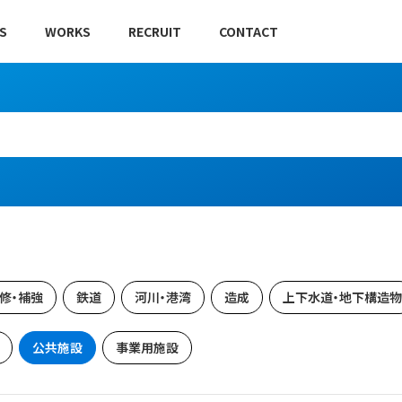
S
WORKS
RECRUIT
CONTACT
修・補強
鉄道
河川・港湾
造成
上下水道・地下構造物
公共施設
事業用施設