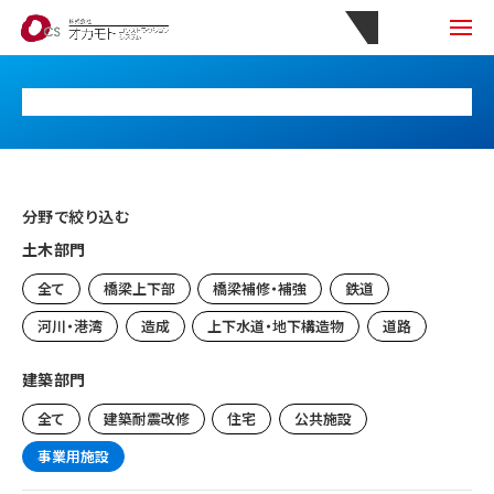
分野で絞り込む
土木部門
全て
橋梁上下部
橋梁補修・補強
鉄道
河川・港湾
造成
上下水道・地下構造物
道路
建築部門
全て
建築耐震改修
住宅
公共施設
事業用施設