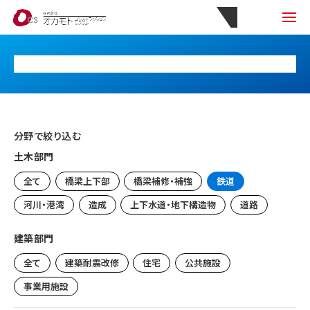
分野で絞り込む
土木部門
全て
橋梁上下部
橋梁補修・補強
鉄道
河川・港湾
造成
上下水道・地下構造物
道路
建築部門
全て
建築耐震改修
住宅
公共施設
事業用施設