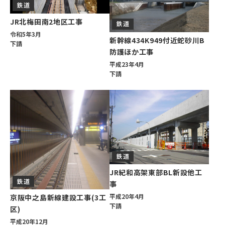
鉄道
JR北梅田南2地区工事
鉄道
令和5年3月
新幹線434K949付近蛇砂川B
下請
防護ほか工事
平成23年4月
下請
鉄道
JR紀和高架東部BL新設他工
鉄道
事
平成20年4月
京阪中之島新線建設工事(3工
下請
区)
平成20年12月