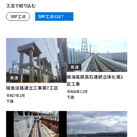
工法で絞り込む
SRF工法
SRF工法とは？
鉄道
南海電鉄高石連続立体化第2
鉄道
区工事
阪急淡路連立工事第7工区
令和6年12月
令和7年2月
下請
下請