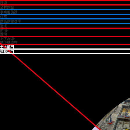
鉄道
公共施設
事業用施設
住宅
建築耐震改修
造成
河川・
港湾
上下水道・
地下構造物
土木部門
建築部門